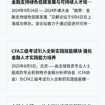
导、行业专家，以及银行、证券、保险、基金
金融支持绿色低碳发展与可持续人才培养
等各领域的从业者共聚一堂，探索未来金融人
体系
2024年9月14日——2024外滩大会 “趋势：金
才的培养与行业高质量发展之路。上
融支持绿色低碳发展“见解论坛于9月6日在上
海成功举办。该论坛致力于通过促进对可持续
金融理念的深入理解，推动金融体系向更加绿
色、包容和负责任的方向发展。现场嘉宾共同
探讨通过金融产品和服务支持环境友好型项目
和企业，分析社会责任投资对社会发展和经济
CFA三级考试引入全新实践技能模块 强化
繁荣的影响，探索金融科技在推动可持续金融
金融人才实践能力培养
发展中的应用。CFA Institute全球合作伙伴及
2025年8月5日，北京——由全球投资专业人士
客户关系，高
组成的专业机构特许金融分析师协会（CFA协
会）为CFA三级考试引入全新的实践技能模块
（Practical Skills Modules, PSMs），旨在强
化考生在真实投资场景中的实践能力。新模块
将对报名2026年2月CFA三级考试的考生开放。