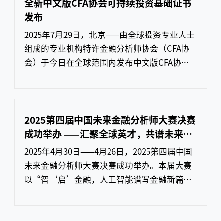
本次推出的三个全新PSMs模块分别对应CFA三
全新中文版CFA协会可持续投资基础证书
级考试的三个专业方向，分别为投资组合管
发布
理、私人财富管理，以及私
2025年7月29日，北京——由全球投资专业人士
组成的专业机构特许金融分析师协会（CFA协
会）于今日在全球范围内发布中文版CFA协会
可持续投资基础证书。该证书为基于原有英文
版可持续投资证书（Sustainable Investing
Certificate）的成功经验开发的新产品，旨在
为全球使用中文的金融从业者和实体经济从业
2025第四届中国未来金融分析师大赛决赛
者提供可持续投资领域的核心技能培训。该证
成功举办 ——汇聚全球英才，共谱未来金
书已在CFA协会官网开放报名。该证
融新篇章
2025年4月30日——4月26日，2025第四届中国
未来金融分析师大赛决赛成功举办。本届大赛
以“智‘启’金融，人工智能谱写金融新篇
章”为主题，吸引全球17个国家和地区305所
高校的6000余名学子参赛。决赛现场，经过方
案宣讲、现场答辩等环节的激烈竞逐，最终9支