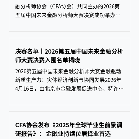
融分析师协会（CFA协会）共同主办的2026第
五届中国未来金融分析师大赛决赛成功举办，
北京市地方金融管理局局长曾林峰、CFA协会
理事会主席Marshall Bailey出席活动并致辞。
本届大赛以“金融驱动新质生产力：实体经济
创新与协同发展”为主题，吸引全球529所高
决赛名单丨2026第五届中国未来金融分析
校、9239名学子踊跃参与，全面实现赛事规模
师大赛决赛入围名单揭晓
和国际化水平量级提升，为青年学子搭建起激
2026第五届中国未来金融分析师大赛金融驱动
发创新活
新质生产力：实体经济创新与协同发展2026年
4月16日，由北京市金融发展促进中心、特许金
融分析师协会（CFA协会）共同主办，以“金
融驱动新质生产力：实体经济创新与协同发
展”为主题的2026第五届中国未来金融分析师
大赛正式揭晓决赛入围名单。大赛致力于打造
CFA协会发布《2025年全球毕业生前景调
“实战培养—人才选拔—职业发展”全链条成
研报告》： 金融业持续位居择业首选