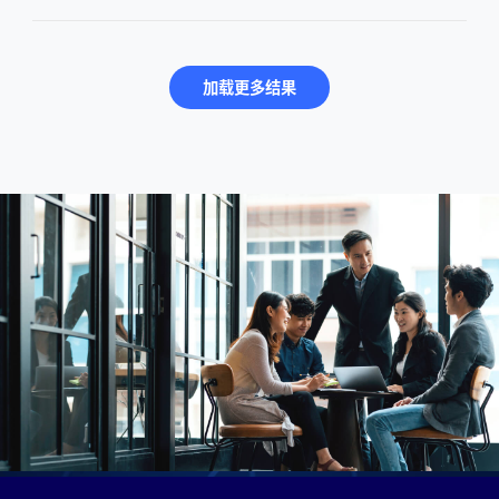
队伍斩获金、银、铜奖，15名选手获得“最佳
个人表现奖”，35位学生凭借出色表现共收获
加载更多结果
78张 “面试直通卡”。聚焦科技赋能，赛题紧
扣时代脉搏