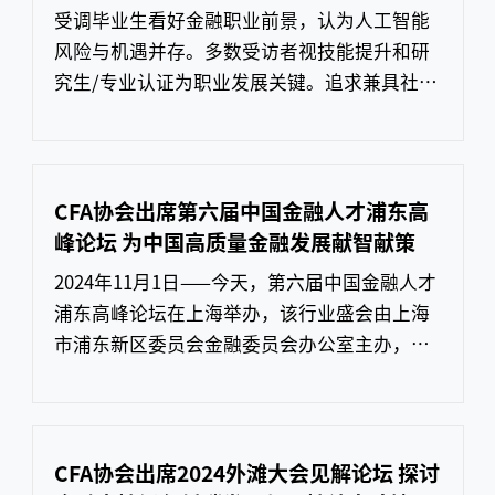
长体系，培养兼具创新力、实践力与洞察力的
受调毕业生看好金融职业前景，认为人工智能
未来金融人才。全球学子角
风险与机遇并存。多数受访者视技能提升和研
究生/专业认证为职业发展关键。追求兼具社会
和环境积极影响的职业成为新趋势。2025年7
月15日，北京——特许金融分析师协会（CFA协
会）发布《2025年全球毕业生前景调研报告》
显示，金融业仍是大学生及应届毕业生的首选
CFA协会出席第六届中国金融人才浦东高
择业领域，反映出年轻求职群体对该行业的信
峰论坛 为中国高质量金融发展献智献策
心持续增强；人工智能则被普遍视为风险与机
2024年11月1日——今天，第六届中国金融人才
遇并存。CFA协会发布《
浦东高峰论坛在上海举办，该行业盛会由上海
市浦东新区委员会金融委员会办公室主办，浦
东国际金融研究和服务中心、上海浦东特许金
融分析师协会承办，旨在促进国际间合作，共
同绘制引领区发展的新画卷。CFA协会作为特
邀嘉宾出席，与来自浦东新区的相关部门领
CFA协会出席2024外滩大会见解论坛 探讨