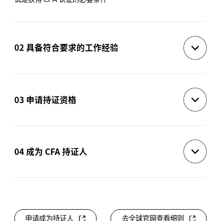
CFA
02 具备符合要求的工作经验
在参与
考试之前、期间或之后，最少在 36 个月内获得至
CFA
少 4,000 小时的相关工作经验，所做工作需要与投资决策过程
03 申请持证资格
直接相关，或是用来产出对投资决策过程提供有用信息或增加
价值的工作成果。
你需要成为
协会的正式会员才能获得特许金融分析师称
CFA
号，作为申请的一部分，你需要提交 2-3 份专业推荐信以及
04 成为 CFA 持证人
4000 小时投资决策工作经验的文件。
协会进行资料审查，一旦所有申请审核完成，你将收到一
CFA
封电子邮件告知你的申请审核已完成。
申请成为持证人
去全球官网查看细则