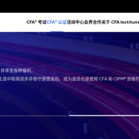
tute
CFA®
考试
CFA®
认证
关于
CFA Institut
活动中心
业界合作
，并享受各种福利，
生涯中取得进步并恪守道德准则。成为会员也是使用
CFA
和
CIPM®
资格